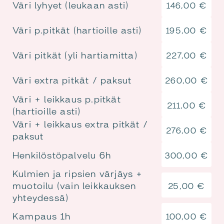
Väri lyhyet (leukaan asti)
146,00
€
Väri p.pitkät (hartioille asti)
195,00
€
Väri pitkät (yli hartiamitta)
227,00
€
Väri extra pitkät / paksut
260,00
€
Väri + leikkaus p.pitkät
211,00
€
(hartioille asti)
Väri + leikkaus extra pitkät /
276,00
€
paksut
Henkilöstöpalvelu 6h
300,00
€
Kulmien ja ripsien värjäys +
muotoilu (vain leikkauksen
25,00
€
yhteydessä)
Kampaus 1h
100,00
€