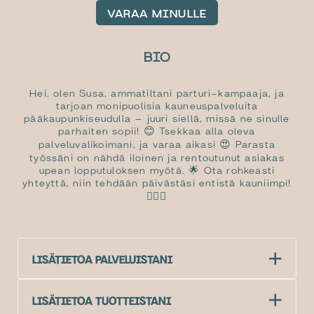
VARAA MINULLE
BIO
Hei, olen Susa, ammatiltani parturi-kampaaja, ja
tarjoan monipuolisia kauneuspalveluita
pääkaupunkiseudulla – juuri siellä, missä ne sinulle
parhaiten sopii! 😊 Tsekkaa alla oleva
palveluvalikoimani, ja varaa aikasi 😍 Parasta
työssäni on nähdä iloinen ja rentoutunut asiakas
upean lopputuloksen myötä. 🌟 Ota rohkeasti
yhteyttä, niin tehdään päivästäsi entistä kauniimpi!
💇‍♀️✨
LISÄTIETOA PALVELUISTANI
LISÄTIETOA TUOTTEISTANI