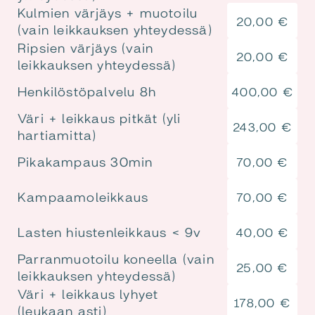
Kulmien värjäys + muotoilu
20,00
€
(vain leikkauksen yhteydessä)
Ripsien värjäys (vain
20,00
€
leikkauksen yhteydessä)
Henkilöstöpalvelu 8h
400,00
€
Väri + leikkaus pitkät (yli
243,00
€
hartiamitta)
Pikakampaus 30min
70,00
€
Kampaamoleikkaus
70,00
€
Lasten hiustenleikkaus < 9v
40,00
€
Parranmuotoilu koneella (vain
25,00
€
leikkauksen yhteydessä)
Väri + leikkaus lyhyet
178,00
€
(leukaan asti)